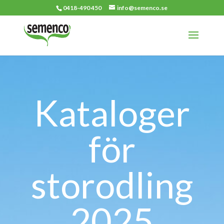
0418-490 450
info@semenco.se
Kataloger
för
storodling
2025